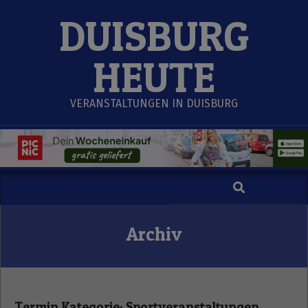
Skip
DUISBURG
to
content
HEUTE
VERANSTALTUNGEN IN DUISBURG
Search
Secondary
Navigation
Menu
Archiv
Termin Kategorie:
Sportveranstaltungen