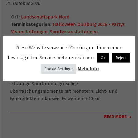
31. Oktober 2026
Ort:
Landschaftspark Nord
Terminkategorien:
Halloween Duisburg 2026 - Partys
Veranstaltungen
,
Sportveranstaltungen
Wer den Halloween-Spaß mit einem sportlichen Event
Diese Website verwendet Cookies, um Ihnen einen
verbinden will, ist beim Halloween-Run am Samstag,
bestmöglichen Service bieten zu können.
Ok
Reject
den 31. Oktober 2026, im Landschaftspark Duisburg-Nord
Mehr Info
(Emscherstraße 71, 47137 Duisburg) genau richtig. Der
Cookie Settings
Landschaftspark verwandelt sich an diesem Tag in eine
schaurige Sportarena, gruselige
Überraschungsmomente mit Monstern, Licht- und
Feuereffekten inklusive. Es werden 5-10 km
READ MORE →