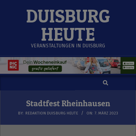
Skip
DUISBURG
to
content
HEUTE
VERANSTALTUNGEN IN DUISBURG
Search
Secondary
Navigation
Menu
Stadtfest Rheinhausen
BY:
REDAKTION DUISBURG HEUTE
ON:
7. MÄRZ 2023