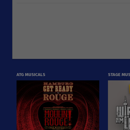
2021-
09-
27
ATG MUSICALS
STAGE MUS