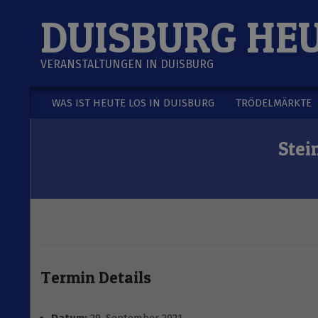
Skip
DUISBURG HE
to
content
VERANSTALTUNGEN IN DUISBURG
WAS IST HEUTE LOS IN DUISBURG
TRÖDELMÄRKTE
Secondary
Navigation
Stei
Menu
Termin Details