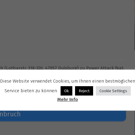
h (Lotharstr. 318-320, 47057 Duisburg) zu Power Attack feat.
Diese Website verwendet Cookies, um Ihnen einen bestmögliche
gen Dahmen – keys und Andy Pilger – drums.
Service bieten zu können.
Ok
Reject
Cookie Settings
– Es gilt die 2G-Regel
Mehr Info
inbruch