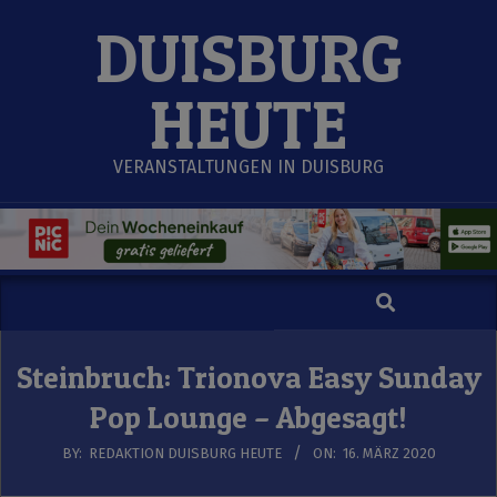
Skip
DUISBURG
to
content
HEUTE
VERANSTALTUNGEN IN DUISBURG
Search
Secondary
Navigation
Menu
Steinbruch: Trionova Easy Sunday
Pop Lounge – Abgesagt!
BY:
REDAKTION DUISBURG HEUTE
ON:
16. MÄRZ 2020