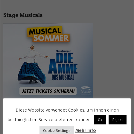
2020-
03-
Stage Musicals
16
Diese Website verwendet Cookies, um Ihnen einen
Mrs. Doubtfire Tickets
bestmöglichen Service bieten zu können.
Ok
Reject
Mehr Info
Cookie Settings