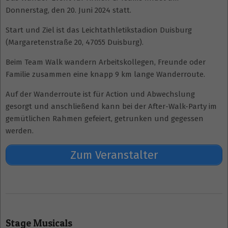
Donnerstag, den 20. Juni 2024 statt.
Start und Ziel ist das Leichtathletikstadion Duisburg
(Margaretenstraße 20, 47055 Duisburg).
Beim Team Walk wandern Arbeitskollegen, Freunde oder
Familie zusammen eine knapp 9 km lange Wanderroute.
Auf der Wanderroute ist für Action und Abwechslung
gesorgt und anschließend kann bei der After-Walk-Party im
gemütlichen Rahmen gefeiert, getrunken und gegessen
werden.
Zum Veranstalter
2024-
05-
Stage Musicals
30