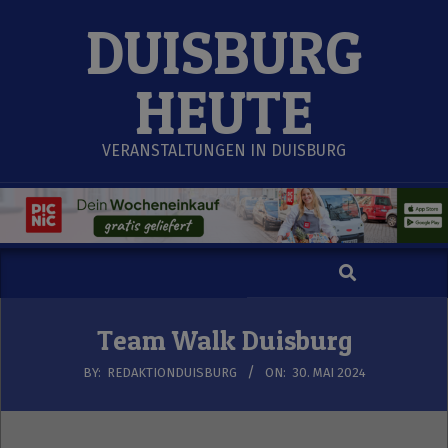
Skip
DUISBURG
to
content
HEUTE
VERANSTALTUNGEN IN DUISBURG
Search
Secondary
Navigation
Menu
Team Walk Duisburg
BY:
REDAKTIONDUISBURG
ON:
30. MAI 2024