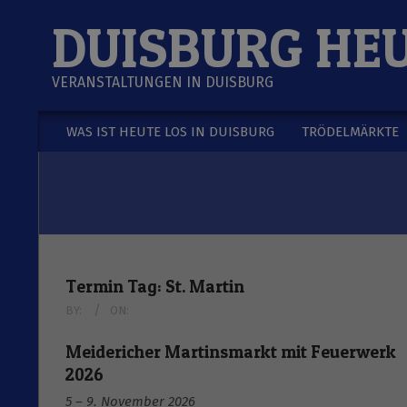
Skip
DUISBURG HE
to
content
VERANSTALTUNGEN IN DUISBURG
WAS IST HEUTE LOS IN DUISBURG
TRÖDELMÄRKTE
Secondary
Navigation
Menu
Termin Tag:
St. Martin
BY:
ON:
Meidericher Martinsmarkt mit Feuerwerk
2026
5
–
9. November 2026