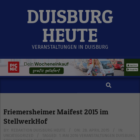
Skip
DUISBURG
to
content
HEUTE
VERANSTALTUNGEN IN DUISBURG
Search
Secondary
Navigation
Menu
Friemersheimer Maifest 2015 im
StellwerkHof
BY:
REDAKTION DUISBURG HEUTE
ON:
28. APRIL 2015
IN:
UNCATEGORIZED
TAGGED:
1. MAI 2016 VERANSTALTUNGEN DUISBURG
,