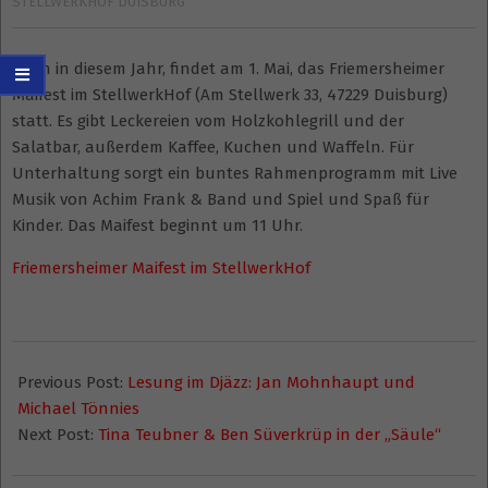
STELLWERKHOF DUISBURG
Auch in diesem Jahr, findet am 1. Mai, das Friemersheimer
Maifest im StellwerkHof (Am Stellwerk 33, 47229 Duisburg)
statt. Es gibt Leckereien vom Holzkohlegrill und der
Salatbar, außerdem Kaffee, Kuchen und Waffeln. Für
Unterhaltung sorgt ein buntes Rahmenprogramm mit Live
Musik von Achim Frank & Band und Spiel und Spaß für
Kinder. Das Maifest beginnt um 11 Uhr.
Friemersheimer Maifest im StellwerkHof
2015-
04-
Previous Post:
Lesung im Djäzz: Jan Mohnhaupt und
28
Michael Tönnies
Next Post:
Tina Teubner & Ben Süverkrüp in der „Säule“