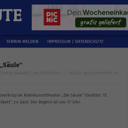
UTE
TERMIN MELDEN
IMPRESSUM / DATENSCHUTZ
 „Säule“
COMEDY KABARETT
,
UNCATEGORIZED
TAGGED:
BEN SÜVERKRÜP
,
DIE
verkrüp im Kleinkunsttheater „Die Säule“ (Goldstr. 15,
ett“, zu Gast. Der Beginn ist um 17 Uhr.