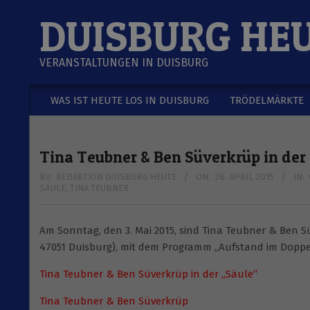
Skip
DUISBURG HE
to
content
VERANSTALTUNGEN IN DUISBURG
WAS IST HEUTE LOS IN DUISBURG
TRÖDELMÄRKTE
Secondary
Navigation
Menu
Tina Teubner & Ben Süverkrüp in der
BY:
REDAKTION DUISBURG HEUTE
ON:
28. APRIL 2015
IN:
SÄULE
,
TINA TEUBNER
Am Sonntag, den 3. Mai 2015, sind Tina Teubner & Ben Sü
47051 Duisburg), mit dem Programm „Aufstand im Doppelb
Tina Teubner & Ben Süverkrüp in der „Säule“
Tina Teubner & Ben Süverkrüp