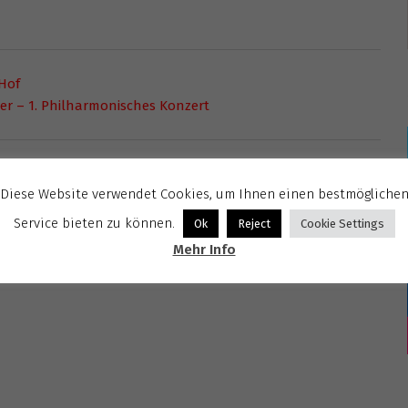
kHof
er – 1. Philharmonisches Konzert
Diese Website verwendet Cookies, um Ihnen einen bestmögliche
Service bieten zu können.
Ok
Reject
Cookie Settings
Mehr Info