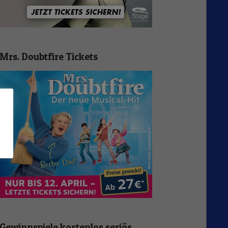
Mrs. Doubtfire Tickets
n
Gewinnspiele kostenlos seriös