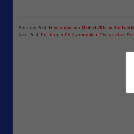
2015-
04-
Previous Post:
Friemersheimer Maifest 2015 im Stellwer
28
Next Post:
Duisburger Philharmoniker: Olympisches Feu