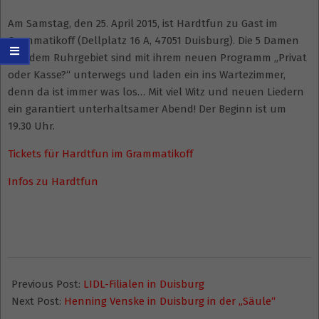
Am Samstag, den 25. April 2015, ist Hardtfun zu Gast im
Grammatikoff (Dellplatz 16 A, 47051 Duisburg). Die 5 Damen
aus dem Ruhrgebiet sind mit ihrem neuen Programm „Privat
oder Kasse?“ unterwegs und laden ein ins Wartezimmer,
denn da ist immer was los… Mit viel Witz und neuen Liedern
ein garantiert unterhaltsamer Abend! Der Beginn ist um
19.30 Uhr.
Tickets für Hardtfun im Grammatikoff
Infos zu Hardtfun
2015-
01-
Previous Post:
LIDL-Filialen in Duisburg
25
Next Post:
Henning Venske in Duisburg in der „Säule“