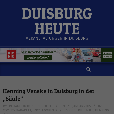
Skip
DUISBURG
to
content
HEUTE
VERANSTALTUNGEN IN DUISBURG
Search
Secondary
Navigation
Menu
Henning Venske in Duisburg in der
„Säule“
BY:
REDAKTION DUISBURG HEUTE
ON:
25. JANUAR 2015
IN:
COMEDY KABARETT
,
UNCATEGORIZED
TAGGED:
DIE SÄULE
,
HENNING