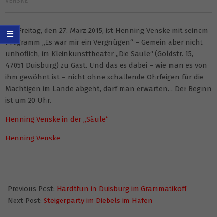
VENSKE
Am Freitag, den 27. März 2015, ist Henning Venske mit seinem
Programm „Es war mir ein Vergnügen“ – Gemein aber nicht
unhöflich, im Kleinkunsttheater „Die Säule“ (Goldstr. 15,
47051 Duisburg) zu Gast. Und das es dabei – wie man es von
ihm gewöhnt ist – nicht ohne schallende Ohrfeigen für die
Mächtigen im Lande abgeht, darf man erwarten… Der Beginn
ist um 20 Uhr.
Henning Venske in der „Säule“
Henning Venske
2015-
01-
Previous Post:
Hardtfun in Duisburg im Grammatikoff
25
Next Post:
Steigerparty im Diebels im Hafen