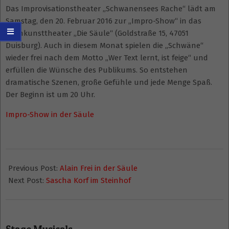
Das Improvisationstheater „Schwanensees Rache“ lädt am
Samstag, den 20. Februar 2016 zur „Impro-Show“ in das
Kleinkunsttheater „Die Säule“ (Goldstraße 15, 47051
Duisburg). Auch in diesem Monat spielen die „Schwäne“
wieder frei nach dem Motto „Wer Text lernt, ist feige“ und
erfüllen die Wünsche des Publikums. So entstehen
dramatische Szenen, große Gefühle und jede Menge Spaß.
Der Beginn ist um 20 Uhr.
Impro-Show in der Säule
2016-
01-
Previous Post:
Alain Frei in der Säule
14
Next Post:
Sascha Korf im Steinhof