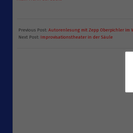
2016-
01-
Previous Post:
Autorenlesung mit Zepp Oberpichler im 
14
Next Post:
Improvisationstheater in der Säule