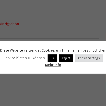
WinzigSchön
Diese Website verwendet Cookies, um Ihnen einen bestmögliche
Service bieten zu können.
Ok
Reject
Cookie Settings
Mehr Info