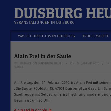
Skip
DUISBURG HE
to
content
VERANSTALTUNGEN IN DUISBURG
WAS IST HEUTE LOS IN DUISBURG
TRÖDELMÄRKTE
Secondary
Navigation
Menu
Alain Frei in der Säule
BY:
REDAKTION DUISBURG HEUTE
ON:
14. JANUAR 2016
IN:
SÄULE
Am Freitag, den 24. Februar 2016, ist Alain Frei mit se
„Die Säule“ (Goldstr. 15, 47051 Duisburg) zu Gast. Ein Sc
Spielfreude mit Selbstironie, ist frisch und modern und 
Beginn ist um 20 Uhr.
Alain Frei in der Säule