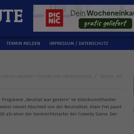
UTE
TERMIN MELDEN
IMPRESSUM / DATENSCHUTZ
COMEDY KABARETT
,
FEBRUAR 2016
,
UNCATEGORIZED
TAGGED:
DIE
inem Programm „Neutral war gestern“ im Kleinkunsttheater
hweizer nimmt Abschied von der Neutralität. Alain Frei paart
gilt als einer der Senkrechtstarter der Comedy Szene. Der