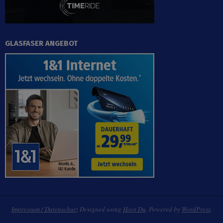
GLASFASER ANGEBOT
Impressum / Datenschutz
Designed using
Hoot Du
. Powered by
WordPress
.