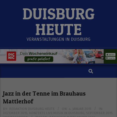
Skip
DUISBURG
to
content
HEUTE
VERANSTALTUNGEN IN DUISBURG
Search
Secondary
Navigation
Menu
Jazz in der Tenne im Brauhaus
Mattlerhof
BY:
REDAKTION DUISBURG HEUTE
ON:
4. JANUAR 2015
IN:
DEZEMBER 2015
,
KONZERTE LIVE MUSIK IN DUISBURG
,
SEPTEMBER 2015
,