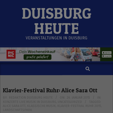
Skip
DUISBURG
to
content
HEUTE
VERANSTALTUNGEN IN DUISBURG
Search
Secondary
Navigation
Menu
Klavier-Festival Ruhr: Alice Sara Ott
BY:
REDAKTION DUISBURG HEUTE
ON:
26. JANUAR 2015
IN:
KONZERTE LIVE MUSIK IN DUISBURG
,
UNCATEGORIZED
TAGGED:
ALICE SARA OTT
,
KLASSISCHE MUSIK
,
KLAVIER-FESTIVAL RUHR 2015
,
LANDSCHAFTSPARK