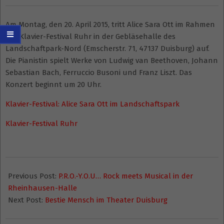
Am Montag, den 20. April 2015, tritt Alice Sara Ott im Rahmen
des Klavier-Festival Ruhr in der Gebläsehalle des
Landschaftpark-Nord (Emscherstr. 71, 47137 Duisburg) auf.
Die Pianistin spielt Werke von Ludwig van Beethoven, Johann
Sebastian Bach, Ferruccio Busoni und Franz Liszt. Das
Konzert beginnt um 20 Uhr.
Klavier-Festival: Alice Sara Ott im Landschaftspark
Klavier-Festival Ruhr
2015-
01-
Previous Post:
P.R.O.-Y.O.U… Rock meets Musical in der
26
Rheinhausen-Halle
Next Post:
Bestie Mensch im Theater Duisburg