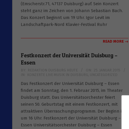
(Emscherstr.71, 47137 Duisburg) auf. Sein Konzert
steht ganz im Zeichen von Johann Sebastian Bach.
Das Konzert beginnt um 19 Uhr. Igor Levit im
Landschaftpark-Nord Klavier-Festival Ruhr
READ MORE →
Festkonzert der Universität Duisburg –
Essen
2015-
BY:
REDAKTION DUISBURG HEUTE
ON:
25. JANUAR 2015
IN:
KONZERTE LIVE MUSIK IN DUISBURG
,
UNCATEGORIZED
01-
25
Das Festkonzert der Universität Duisburg – Essen
findet am Sonntag, den 1. Februar 2015, im Theater
Duisburg statt. Das Universitätsorchester feiert
seinen 50. Geburtstag mit einem Festkonzert, mit
attraktiven Überraschungsprogramm. Der Beginn ist
um 16 Uhr. Festkonzert der Universität Duisburg –
Essen Universitätsorchester Duisburg – Essen