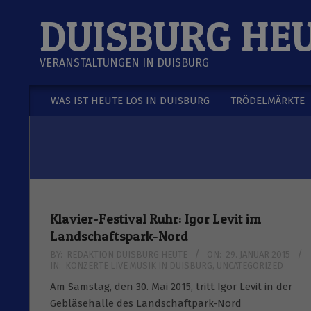
Skip
DUISBURG HE
to
content
VERANSTALTUNGEN IN DUISBURG
WAS IST HEUTE LOS IN DUISBURG
TRÖDELMÄRKTE
Secondary
Navigation
Menu
Klavier-Festival Ruhr: Igor Levit im
Landschaftspark-Nord
2015-
BY:
REDAKTION DUISBURG HEUTE
ON:
29. JANUAR 2015
IN:
KONZERTE LIVE MUSIK IN DUISBURG
,
UNCATEGORIZED
01-
29
Am Samstag, den 30. Mai 2015, tritt Igor Levit in der
Gebläsehalle des Landschaftpark-Nord