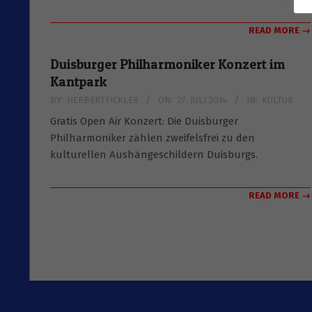
READ MORE →
Duisburger Philharmoniker Konzert im
Kantpark
2014-
BY:
HERBERTFICKLER
ON:
27. JULI 2014
IN:
KULTUR
07-
Gratis Open Air Konzert: Die Duisburger
27
Philharmoniker zählen zweifelsfrei zu den
kulturellen Aushängeschildern Duisburgs.
READ MORE →