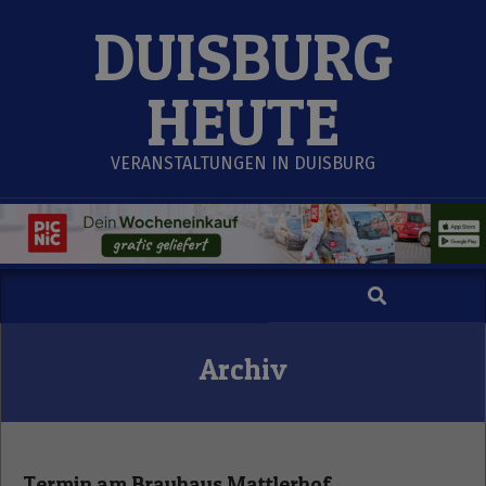
Skip
DUISBURG
to
content
HEUTE
VERANSTALTUNGEN IN DUISBURG
Search
Secondary
Navigation
Menu
Archiv
Termin am
Brauhaus Mattlerhof