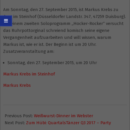
Am Sonntag, den 27. September 2015, ist Markus Krebs zu
Gast im Steinhof (Düsseldorfer Landstr. 347, 47259 Duisburg).
In seinem zweiten Soloprogramm „Hocker-Rocker“ versucht
das Ruhrpottorginal schreiend komisch seine eigene
Vergangenheit aufzuarbeiten und will wissen, warum
Markus ist, wie er ist. Der Beginn ist um 20 Uhr.
Zusatzveranstaltung am:
Sonntag, den 27. September 2015, um 20 Uhr
Markus Krebs im Steinhof
Markus Krebs
2015-
08-
Previous Post:
Weißwurst-Dinner im Webster
23
Next Post:
Zum Hübi: QuartalsTänzer Q3 2017 – Party