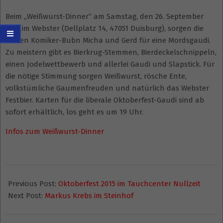
Beim „Weißwurst-Dinner“ am Samstag, den 26. September
2015 im Webster (Dellplatz 14, 47051 Duisburg), sorgen die
beiden Komiker-Bubn Micha und Gerd für eine Mordsgaudi.
Zu meistern gibt es Bierkrug-Stemmen, Bierdeckelschnippeln,
einen Jodelwettbewerb und allerlei Gaudi und Slapstick. Für
die nötige Stimmung sorgen Weißwurst, rösche Ente,
volkstümliche Gaumenfreuden und natürlich das Webster
Festbier. Karten für die liberale Oktoberfest-Gaudi sind ab
sofort erhältlich, los geht es um 19 Uhr.
Infos zum Weißwurst-Dinner
2015-
08-
Previous Post:
Oktoberfest 2015 im Tauchcenter Nullzeit
23
Next Post:
Markus Krebs im Steinhof