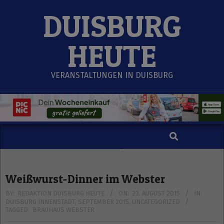
Skip
DUISBURG
to
content
HEUTE
VERANSTALTUNGEN IN DUISBURG
Search
Secondary
Navigation
Menu
Weißwurst-Dinner im Webster
BY:
REDAKTION DUISBURG HEUTE
ON:
23. AUGUST 2015
IN:
DUISBURG INNENSTADT
,
SEPTEMBER 2015
,
UNCATEGORIZED
TAGGED:
BRAUHAUS WEBSTER