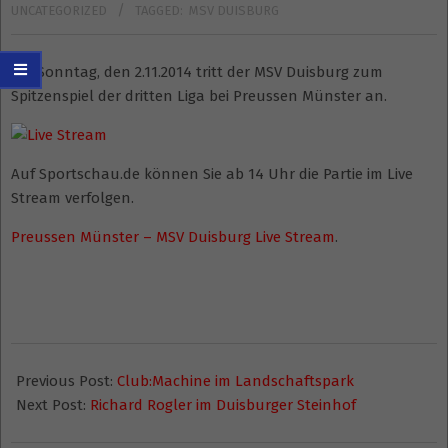
UNCATEGORIZED
TAGGED:
MSV DUISBURG
Am Sonntag, den 2.11.2014 tritt der MSV Duisburg zum
Spitzenspiel der dritten Liga bei Preussen Münster an.
Auf Sportschau.de können Sie ab 14 Uhr die Partie im Live
Stream verfolgen.
Preussen Münster – MSV Duisburg Live Stream
.
2014-
10-
Previous Post:
Club:Machine im Landschaftspark
29
Next Post:
Richard Rogler im Duisburger Steinhof