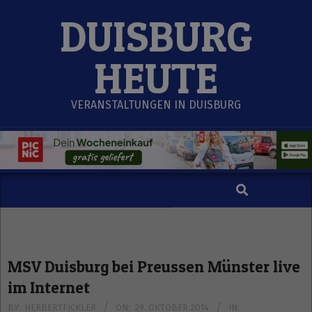
Skip
DUISBURG
to
content
HEUTE
VERANSTALTUNGEN IN DUISBURG
Search
Secondary
Navigation
Menu
MSV Duisburg bei Preussen Münster live
im Internet
BY:
HERBERTFICKLER
ON:
29. OKTOBER 2014
IN: