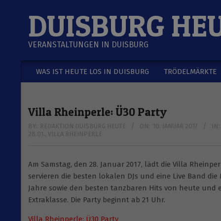
Skip
DUISBURG HE
to
content
VERANSTALTUNGEN IN DUISBURG
WAS IST HEUTE LOS IN DUISBURG
TRÖDELMÄRKTE
Secondary
Navigation
Menu
Villa Rheinperle: Ü30 Party
BY:
REDAKTION DUISBURG HEUTE
ON:
10. JANUAR 2017
IN:
28.01.
,
VILLA RHEINPERLE
Am Samstag, den 28. Januar 2017, lädt die Villa Rheinperle
servieren die besten lokalen DJs und eine Live Band di
Jahre sowie den besten tanzbaren Hits von heute und 
Extraklasse. Die Party beginnt ab 21 Uhr.
Villa Rheinperle: Ü30 Party