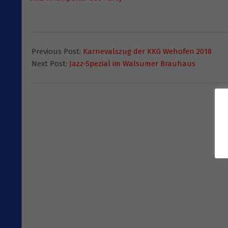
2017-
01-
Previous Post:
Karnevalszug der KKG Wehofen 2018
10
Next Post:
Jazz-Spezial im Walsumer Brauhaus