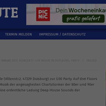
UTE
TERMIN MELDEN
IMPRESSUM / DATENSCHUTZ
JANUAR 2017
,
KONZERTE LIVE MUSIK IN DUISBURG
,
PARTY
TAGGED:
 (Villenstr.2, 47229 Duisburg) zur Ü30 Party. Auf drei Floors
e Musik der angesagtesten Chartstürmer der 80er und 90er
eine ordentliche Ladung Deep House Sounds der