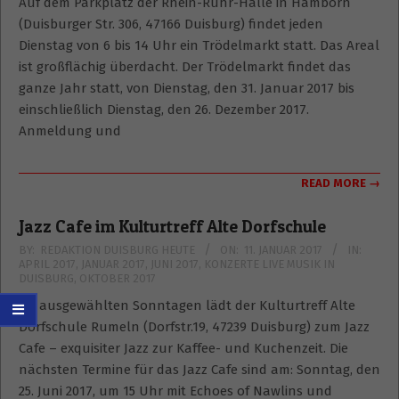
Auf dem Parkplatz der Rhein-Ruhr-Halle in Hamborn
(Duisburger Str. 306, 47166 Duisburg) findet jeden
Dienstag von 6 bis 14 Uhr ein Trödelmarkt statt. Das Areal
ist großflächig überdacht. Der Trödelmarkt findet das
ganze Jahr statt, von Dienstag, den 31. Januar 2017 bis
einschließlich Dienstag, den 26. Dezember 2017.
Anmeldung und
READ MORE →
Jazz Cafe im Kulturtreff Alte Dorfschule
2017-
BY:
REDAKTION DUISBURG HEUTE
ON:
11. JANUAR 2017
IN:
APRIL 2017
,
JANUAR 2017
,
JUNI 2017
,
KONZERTE LIVE MUSIK IN
01-
DUISBURG
,
OKTOBER 2017
11
An ausgewählten Sonntagen lädt der Kulturtreff Alte
Dorfschule Rumeln (Dorfstr.19, 47239 Duisburg) zum Jazz
Cafe – exquisiter Jazz zur Kaffee- und Kuchenzeit. Die
nächsten Termine für das Jazz Cafe sind am: Sonntag, den
25. Juni 2017, um 15 Uhr mit Echoes of Nawlins und