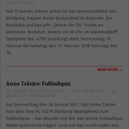
UNCATEGORIZED
01
Seit 15 Jahren Jahren schon ist der Jahresrückblick von
Wolfgang Trepper fester Bestandteil im Kalender. Der
Rückblick auf das Jahr „Dinner for DU“ findet an
mehreren Terminen, jeweils um 20 Uhr, im Grammatikoff
(Dellplatz 16a, 47051 Duisburg) statt: Donnerstag, 15.
Februar bis Samstag, den 17. Februar 2018 Sonntag, den
18.
READ MORE →
Anne Tränke: Fußballquiz
2017-
BY:
REDAKTION DUISBURG HEUTE
ON:
1. JANUAR 2017
IN:
JANUAR 2017
,
UNCATEGORIZED
01-
01
Am Donnerstag, den 26. Januar 2017, lädt Anne Tränke
(Vor dem Tore 76, 47279 Duisburg-Bissingheim) zum
Fußballquiz – Das Wunder von BH. Das bunte Fußballquiz
bietet spannende Fragen rund um das runde Leder. Von