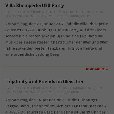
Villa Rheinperle: Ü30 Party
2017-
BY:
REDAKTION DUISBURG HEUTE
ON:
10. JANUAR 2017
IN:
JANUAR 2017
,
KONZERTE LIVE MUSIK IN DUISBURG
,
PARTY
01-
10
Am Samstag, den 28. Januar 2017, lädt die Villa Rheinperle
(Villenstr.2, 47229 Duisburg) zur Ü30 Party. Auf drei Floors
servieren die besten lokalen DJs und eine Live Band die
Musik der angesagtesten Chartstürmer der 80er und 90er
Jahre sowie den besten tanzbaren Hits von heute und
eine ordentliche Ladung Deep
READ MORE →
Trijahnity and Friends im Gleis drei
2017-
BY:
REDAKTION DUISBURG HEUTE
ON:
9. JANUAR 2017
IN:
JANUAR 2017
,
KONZERTE LIVE MUSIK IN DUISBURG
01-
09
Am Samstag, den 14. Januar 2017, ist die Duisburger
Reggae-Band „Trijahnity“ im Gleis drei (Angermunderstr. 2-
4, 47269 Duisburg) zu Gast. Der Beginn ist um 19 Uhr, der