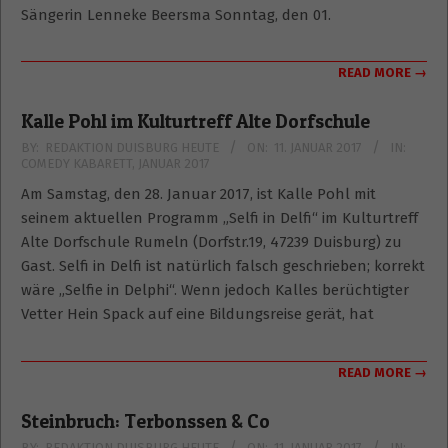
Sängerin Lenneke Beersma Sonntag, den 01.
READ MORE →
Kalle Pohl im Kulturtreff Alte Dorfschule
2017-
BY:
REDAKTION DUISBURG HEUTE
ON:
11. JANUAR 2017
IN:
COMEDY KABARETT
,
JANUAR 2017
01-
11
Am Samstag, den 28. Januar 2017, ist Kalle Pohl mit
seinem aktuellen Programm „Selfi in Delfi“ im Kulturtreff
Alte Dorfschule Rumeln (Dorfstr.19, 47239 Duisburg) zu
Gast. Selfi in Delfi ist natürlich falsch geschrieben; korrekt
wäre „Selfie in Delphi“. Wenn jedoch Kalles berüchtigter
Vetter Hein Spack auf eine Bildungsreise gerät, hat
READ MORE →
Steinbruch: Terbonssen & Co
2017-
BY:
REDAKTION DUISBURG HEUTE
ON:
11. JANUAR 2017
IN: