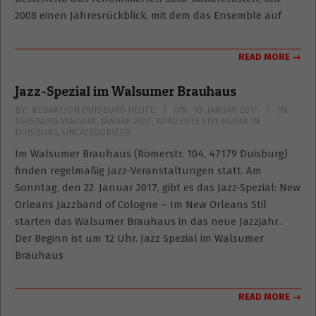
2008 einen Jahresrückblick, mit dem das Ensemble auf
READ MORE →
Jazz-Spezial im Walsumer Brauhaus
2017-
BY:
REDAKTION DUISBURG HEUTE
ON:
10. JANUAR 2017
IN:
DUISBURG WALSUM
,
JANUAR 2017
,
KONZERTE LIVE MUSIK IN
01-
DUISBURG
,
UNCATEGORIZED
10
Im Walsumer Brauhaus (Römerstr. 104, 47179 Duisburg)
finden regelmäßig Jazz-Veranstaltungen statt. Am
Sonntag, den 22. Januar 2017, gibt es das Jazz-Spezial: New
Orleans Jazzband of Cologne – Im New Orleans Stil
starten das Walsumer Brauhaus in das neue Jazzjahr..
Der Beginn ist um 12 Uhr. Jazz Spezial im Walsumer
Brauhaus
READ MORE →