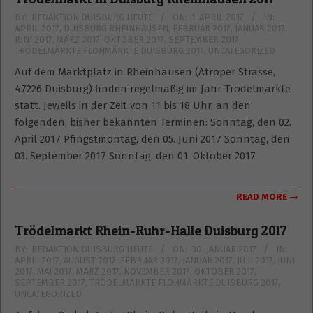
2017-
BY:
REDAKTION DUISBURG HEUTE
ON:
1. APRIL 2017
IN:
APRIL 2017
,
DUISBURG RHEINHAUSEN
,
FEBRUAR 2017
,
JANUAR 2017
,
04-
JUNI 2017
,
MÄRZ 2017
,
OKTOBER 2017
,
SEPTEMBER 2017
,
01
TRÖDELMÄRKTE FLOHMÄRKTE DUISBURG 2017
,
UNCATEGORIZED
Auf dem Marktplatz in Rheinhausen (Atroper Strasse,
47226 Duisburg) finden regelmäßig im Jahr Trödelmärkte
statt. Jeweils in der Zeit von 11 bis 18 Uhr, an den
folgenden, bisher bekannten Terminen: Sonntag, den 02.
April 2017 Pfingstmontag, den 05. Juni 2017 Sonntag, den
03. September 2017 Sonntag, den 01. Oktober 2017
READ MORE →
Trödelmarkt Rhein-Ruhr-Halle Duisburg 2017
2017-
BY:
REDAKTION DUISBURG HEUTE
ON:
30. JANUAR 2017
IN:
APRIL 2017
,
AUGUST 2017
,
FEBRUAR 2017
,
JANUAR 2017
,
JULI 2017
,
JUNI
01-
2017
,
MAI 2017
,
MÄRZ 2017
,
NOVEMBER 2017
,
OKTOBER 2017
,
30
SEPTEMBER 2017
,
TRÖDELMÄRKTE FLOHMÄRKTE DUISBURG 2017
,
UNCATEGORIZED