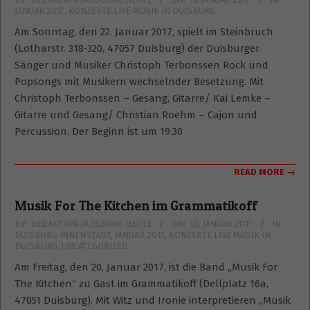
JANUAR 2017
,
KONZERTE LIVE MUSIK IN DUISBURG
01-
11
Am Sonntag, den 22. Januar 2017, spielt im Steinbruch
(Lotharstr. 318-320, 47057 Duisburg) der Duisburger
Sänger und Musiker Christoph Terbonssen Rock und
Popsongs mit Musikern wechselnder Besetzung. Mit
Christoph Terbonssen – Gesang, Gitarre/ Kai Lemke –
Gitarre und Gesang/ Christian Roehm – Cajon und
Percussion. Der Beginn ist um 19.30
READ MORE →
Musik For The Kitchen im Grammatikoff
2017-
BY:
REDAKTION DUISBURG HEUTE
ON:
10. JANUAR 2017
IN:
DUISBURG INNENSTADT
,
JANUAR 2017
,
KONZERTE LIVE MUSIK IN
01-
DUISBURG
,
UNCATEGORIZED
10
Am Freitag, den 20. Januar 2017, ist die Band „Musik For
The Kitchen“ zu Gast im Grammatikoff (Dellplatz 16a,
47051 Duisburg). Mit Witz und Ironie interpretieren „Musik