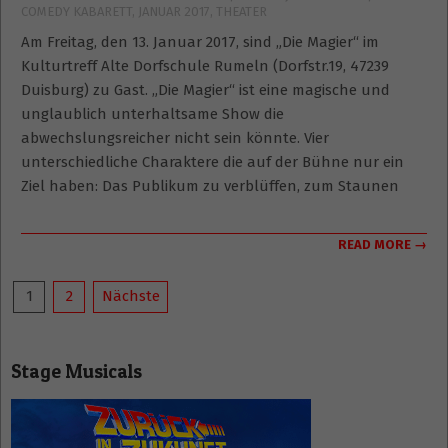
COMEDY KABARETT
,
JANUAR 2017
,
THEATER
01-
01
Am Freitag, den 13. Januar 2017, sind „Die Magier“ im
Kulturtreff Alte Dorfschule Rumeln (Dorfstr.19, 47239
Duisburg) zu Gast. „Die Magier“ ist eine magische und
unglaublich unterhaltsame Show die
abwechslungsreicher nicht sein könnte. Vier
unterschiedliche Charaktere die auf der Bühne nur ein
Ziel haben: Das Publikum zu verblüffen, zum Staunen
READ MORE →
Seitennummerierung
1
2
Nächste
der
Beiträge
Stage Musicals