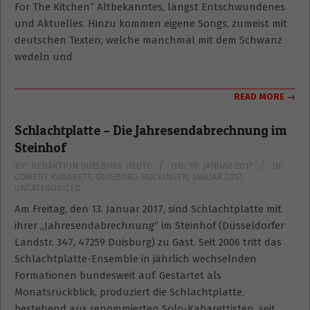
For The Kitchen“ Altbekanntes, längst Entschwundenes
und Aktuelles. Hinzu kommen eigene Songs, zumeist mit
deutschen Texten, welche manchmal mit dem Schwanz
wedeln und
READ MORE →
Schlachtplatte – Die Jahresendabrechnung im
Steinhof
2017-
BY:
REDAKTION DUISBURG HEUTE
ON:
10. JANUAR 2017
IN:
COMEDY KABARETT
,
DUISBURG HUCKINGEN
,
JANUAR 2017
,
01-
UNCATEGORIZED
10
Am Freitag, den 13. Januar 2017, sind Schlachtplatte mit
ihrer „Jahresendabrechnung“ im Steinhof (Düsseldorfer
Landstr. 347, 47259 Duisburg) zu Gast. Seit 2006 tritt das
Schlachtplatte-Ensemble in jährlich wechselnden
Formationen bundesweit auf. Gestartet als
Monatsrückblick, produziert die Schlachtplatte,
bestehend aus renommierten Solo-Kabarettisten, seit