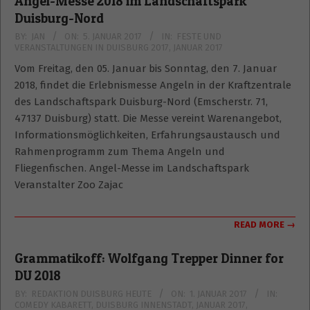
Angel-Messe 2018 im Landschaftspark
Duisburg-Nord
2017-
BY:
JAN
ON:
5. JANUAR 2017
IN:
FESTE UND
VERANSTALTUNGEN IN DUISBURG 2017
,
JANUAR 2017
01-
05
Vom Freitag, den 05. Januar bis Sonntag, den 7. Januar
2018, findet die Erlebnismesse Angeln in der Kraftzentrale
des Landschaftspark Duisburg-Nord (Emscherstr. 71,
47137 Duisburg) statt. Die Messe vereint Warenangebot,
Informationsmöglichkeiten, Erfahrungsaustausch und
Rahmenprogramm zum Thema Angeln und
Fliegenfischen. Angel-Messe im Landschaftspark
Veranstalter Zoo Zajac
READ MORE →
Grammatikoff: Wolfgang Trepper Dinner for
DU 2018
2017-
BY:
REDAKTION DUISBURG HEUTE
ON:
1. JANUAR 2017
IN:
COMEDY KABARETT
,
DUISBURG INNENSTADT
,
JANUAR 2017
,
01-