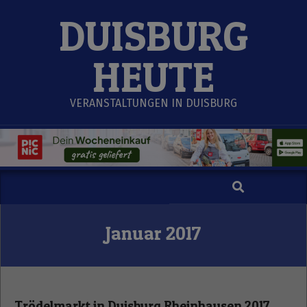
Skip
DUISBURG
to
content
HEUTE
VERANSTALTUNGEN IN DUISBURG
Search
Secondary
Navigation
Menu
Januar 2017
Trödelmarkt in Duisburg Rheinhausen 2017