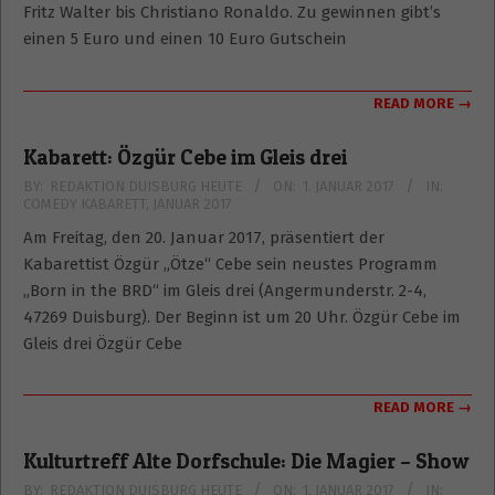
Fritz Walter bis Christiano Ronaldo. Zu gewinnen gibt’s
einen 5 Euro und einen 10 Euro Gutschein
READ MORE →
Kabarett: Özgür Cebe im Gleis drei
2017-
BY:
REDAKTION DUISBURG HEUTE
ON:
1. JANUAR 2017
IN:
COMEDY KABARETT
,
JANUAR 2017
01-
01
Am Freitag, den 20. Januar 2017, präsentiert der
Kabarettist Özgür „Ötze“ Cebe sein neustes Programm
„Born in the BRD“ im Gleis drei (Angermunderstr. 2-4,
47269 Duisburg). Der Beginn ist um 20 Uhr. Özgür Cebe im
Gleis drei Özgür Cebe
READ MORE →
Kulturtreff Alte Dorfschule: Die Magier – Show
2017-
BY:
REDAKTION DUISBURG HEUTE
ON:
1. JANUAR 2017
IN: